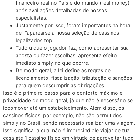
financeiro real no País e do mundo (real money)
após avaliações detalhadas de nossos
especialistas.
Justamente por isso, foram importantes na hora
de” “aparearse a nossa seleção de cassinos
legalizados top.
Tudo u que o jogador faz, como apresentar sua
aposta ou fazer escolhas, apresenta efeito
imediato simply no que ocorre.
De modo geral, a lei define as regras de
licenciamento, fiscalização, tributação e sanções
para quem descumprir as obrigações.
Isso é o primeiro passo para o conforto máximo e
privacidade de modo geral, já que não é necessário se
locomover até um estabelecimento. Além disso, os
cassinos físicos, por exemplo, não são permitidos
simply no Brasil, sendo necessário realizar uma viagem.
Isso significa la cual não é imprecindible viajar de tua
casa até 1 cassino físico em virtude de aproveitar tudo