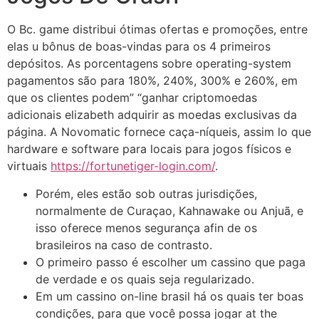
O Bc. game distribui ótimas ofertas e promoções, entre
elas u bônus de boas-vindas para os 4 primeiros
depósitos. As porcentagens sobre operating-system
pagamentos são para 180%, 240%, 300% e 260%, em
que os clientes podem” “ganhar criptomoedas
adicionais elizabeth adquirir as moedas exclusivas da
página. A Novomatic fornece caça-níqueis, assim lo que
hardware e software para locais para jogos físicos e
virtuais
https://fortunetiger-login.com/
.
Porém, eles estão sob outras jurisdições,
normalmente de Curaçao, Kahnawake ou Anjuã, e
isso oferece menos segurança afin de os
brasileiros na caso de contrasto.
O primeiro passo é escolher um cassino que paga
de verdade e os quais seja regularizado.
Em um cassino on-line brasil há os quais ter boas
condições, para que você possa jogar at the