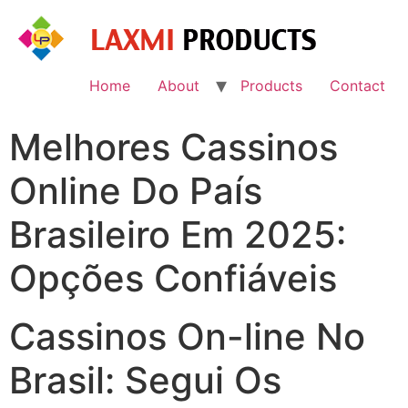
Skip
to
content
Home
About
Products
Contact
Melhores Cassinos
Online Do País
Brasileiro Em 2025:
Opções Confiáveis
Cassinos On-line No
Brasil: Segui Os