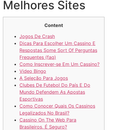
Melhores Sites
Content
Jogos De Crash
Dicas Para Escolher Um Cassino E
Respostas Some Sort Of Perguntas
Frequentes (faq)
Como Inscrever-se Em Um Cassino?
Video Bingo
A Seleção Para Jogos
Clubes De Futebol Do País E Do
Mundo Defendem As Apostas
Esportivas
Como Conocer Quais Os Cassinos
Legalizados No Brasil?
Cassino On The Web Para
Brasileiros, É Seguro?