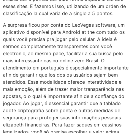
esses sites. E fazemos isso, utilizando de um orden de
classificação la cual varia de a single a 5 pontos.
A surpresa ficou por conta do LeoVegas software, um
aplicativo disponível para Android at the com tudo os
quais você precisa pra jogar pelo celular. A ideia é
sermos completamente transparentes com você
electronic, ao mesmo pace, facilitar a sua busca pelo
mais interessante casino online zero Brasil. O
atendimento em português é especialmente importante
afin de garantir que los dos os usuários sejam bem
atendidos. Essa modalidade oferece interatividade e
mais emoção, além de trazer maior transparência nas
apostas, o o qual é importante afin de a confiança do
jogador. Ao jogar, é essencial garantir que a tablado
adote criptografia sobre ponta e outras medidas de
segurança para proteger suas informações pessoais
elizabeth financeiras. Para fazer saques em cassinos
legalizados, você só precisa escolher u valor acima