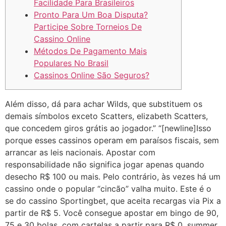
Facilidade Para Brasileiros
Pronto Para Um Boa Disputa?
Participe Sobre Torneios De
Cassino Online
Métodos De Pagamento Mais
Populares No Brasil
Cassinos Online São Seguros?
Além disso, dá para achar Wilds, que substituem os
demais símbolos exceto Scatters, elizabeth Scatters,
que concedem giros grátis ao jogador.” “[newline]Isso
porque esses cassinos operam em paraísos fiscais, sem
arrancar as leis nacionais. Apostar com
responsabilidade não significa jogar apenas quando
desecho R$ 100 ou mais. Pelo contrário, às vezes há um
cassino onde o popular “cincão” valha muito. Este é o
se do cassino Sportingbet, que aceita recargas via Pix a
partir de R$ 5. Você consegue apostar em bingo de 90,
75 e 30 bolas, com cartelas a partir para R$ 0, summer