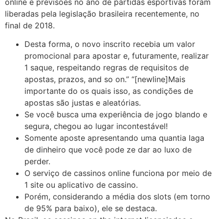
online e previsões no ano de partidas esportivas foram
liberadas pela legislação brasileira recentemente, no
final de 2018.
Desta forma, o novo inscrito recebia um valor
promocional para apostar e, futuramente, realizar
1 saque, respeitando regras de requisitos de
apostas, prazos, and so on.” “[newline]Mais
importante do os quais isso, as condições de
apostas são justas e aleatórias.
Se você busca uma experiência de jogo blando e
segura, chegou ao lugar incontestável!
Somente aposte apresentando uma quantia laga
de dinheiro que você pode ze dar ao luxo de
perder.
O serviço de cassinos online funciona por meio de
1 site ou aplicativo de cassino.
Porém, considerando a média dos slots (em torno
de 95% para baixo), ele se destaca.