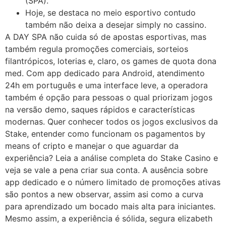
(SPA).
Hoje, se destaca no meio esportivo contudo
também não deixa a desejar simply no cassino.
A DAY SPA não cuida só de apostas esportivas, mas
também regula promoções comerciais, sorteios
filantrópicos, loterias e, claro, os games de quota dona
med. Com app dedicado para Android, atendimento
24h em português e uma interface leve, a operadora
também é opção para pessoas o qual priorizam jogos
na versão demo, saques rápidos e características
modernas. Quer conhecer todos os jogos exclusivos da
Stake, entender como funcionam os pagamentos by
means of cripto e manejar o que aguardar da
experiência? Leia a análise completa do Stake Casino e
veja se vale a pena criar sua conta. A ausência sobre
app dedicado e o número limitado de promoções ativas
são pontos a new observar, assim asi como a curva
para aprendizado um bocado mais alta para iniciantes.
Mesmo assim, a experiência é sólida, segura elizabeth