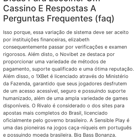
Cassino E Respostas A
Perguntas Frequentes (faq)
Isso porque, essa variação de sistema deve ser aceito
por instituições financeiras, elizabeth
consequentemente passar por verificações e examen
rigorosos. Além disto, o Novibet ze destaca por
proporcionar uma variedade de métodos de
pagamento, suporte qualificado e uma ótima reputação.
Além disso, o 1XBet é licenciado através do Ministério
da Fazenda, garantido que seus jogadores desfrutem
de um acesso acessível, seguro e possuindo suporte
humanizado, além de uma ampla variedade de games
disponíveis. O Rivalo é considerado o dos sites para
apostas mais completos do Brasil, licenciado
oficialmente pelo governo brasileiro. A Sensible Play é
uma das pioneiras na jogos caça-níqueis em português
e possuindo moeda brasileira. Big Bass Bonanza,