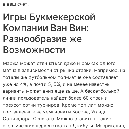
в ваш счет.
Игры Букмекерской
Компании Ван Вин:
Разнообразие же
Возможности
Маржа может отличаться даже и рамках одного
матча в зависимости от рынка ставки. Например, на
тоталы же футбольном топ-матче она составляет
уже но 4%, а почти 5, 5%, и на менее известны
варианты может вниз еще выше. А баскетбольной
линии пользователь найдет более 60 стран и
трехсот сотни турниров. Кроме топ-лиг, можно
поставленные на чемпионаты Косова, Уганды,
Сальвадора, Сенегала. Можно ставить в такие
экзотические первенства как Джибути, Мавритания,