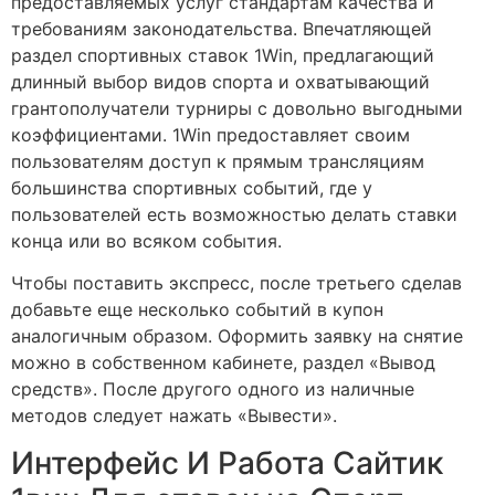
предоставляемых услуг стандартам качества и
требованиям законодательства. Впечатляющей
раздел спортивных ставок 1Win, предлагающий
длинный выбор видов спорта и охватывающий
грантополучатели турниры с довольно выгодными
коэффициентами. 1Win предоставляет своим
пользователям доступ к прямым трансляциям
большинства спортивных событий, где у
пользователей есть возможностью делать ставки
конца или во всяком события.
Чтобы поставить экспресс, после третьего сделав
добавьте еще несколько событий в купон
аналогичным образом. Оформить заявку на снятие
можно в собственном кабинете, раздел «Вывод
средств». После другого одного из наличные
методов следует нажать «Вывести».
Интерфейс И Рабо͏та С͏айтик