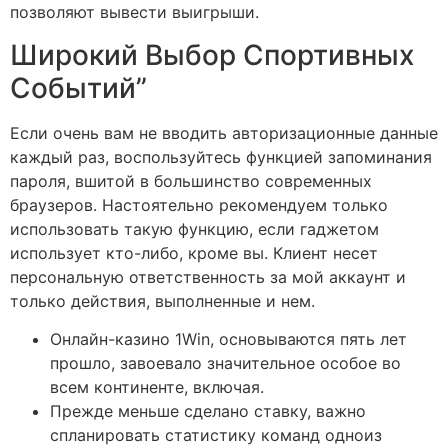
позволяют вывести выигрыши.
Широкий Выбор Спортивных
Событий”
Если очень вам не вводить авторизационные данные
каждый раз, воспользуйтесь функцией запоминания
пароля, вшитой в большинство современных
браузеров. Настоятельно рекомендуем только
использовать такую функцию, если гаджетом
использует кто-либо, кроме вы. Клиент несет
персональную ответственность за мой аккаунт и
только действия, выполненные и нем.
Онлайн-казино 1Win, основываются пять лет
прошло, завоевало значительное особое во
всем континенте, включая.
Прежде меньше сделано ставку, важно
спланировать статистику команд одноиз