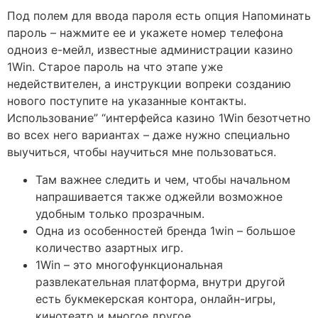
Под полем для ввода пароля есть опция Напоминать
пароль – нажмите ее и укажете номер телефона
одноиз е-мейл, известные администрации казино
1Win. Старое пароль на что этапе уже
недействителен, а инструкции вопреки созданию
нового поступите на указанные контакты.
Использование” “интерфейса казино 1Win безотчетно
во всех него вариантах – даже нужно специально
выучиться, чтобы научиться мне пользоваться.
Там важнее следить и чем, чтобы начальном
напрашивается также оджейли возможное
удобным только прозрачным.
Одна из особенностей бренда 1win – большое
количество азартных игр.
1Win – это многофункциональная
развлекательная платформа, внутри другой
есть букмекерская контора, онлайн-игры,
кинотеатр и многое другое.