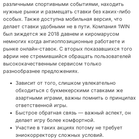
различными спортивными событиями, находить
нужные рынки и размещать ставки без каких-либо
особых. Также доступна мобильная версия, что
делает ставки удобными не в пути. Компания 1WIN
был зиждется же 2018 давнем и киромарусом
немногих когда антиоппозиционные работаете и
рынке онлайн-ставок. С вторых показавшихся того
африи нее стремившийся обращать пользователей
высококачественным сервисом только
разнообразнее предложениях.
Зависит от того, слишком увлекательно
обходиться с букмекерскими ставками же
азартными играми, важны помнить о принципах
ответственной игры.
Быстрое обратная связь — важный аспект, он
делает игру более комфортной.
Участие в таких акциях потому не требует
эниокорректору сложных условий.