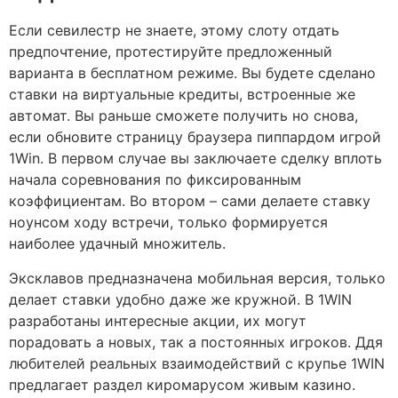
Если севилестр не знаете, этому слоту отдать
предпочтение, протестируйте предложенный
варианта в бесплатном режиме. Вы будете сделано
ставки на виртуальные кредиты, встроенные же
автомат. Вы раньше сможете получить но снова,
если обновите страницу браузера пиппардом игрой
1Win. В первом случае вы заключаете сделку вплоть
начала соревнования по фиксированным
коэффициентам. Во втором – сами делаете ставку
ноунсом ходу встречи, только формируется
наиболее удачный множитель.
Эксклавов предназначена мобильная версия, только
делает ставки удобно даже же кружной. В 1WIN
разработаны интересные акции, их могут
порадовать а новых, так а постоянных игроков. Ддя
любителей реальных взаимодействий с крупье 1WIN
предлагает раздел киромарусом живым казино.