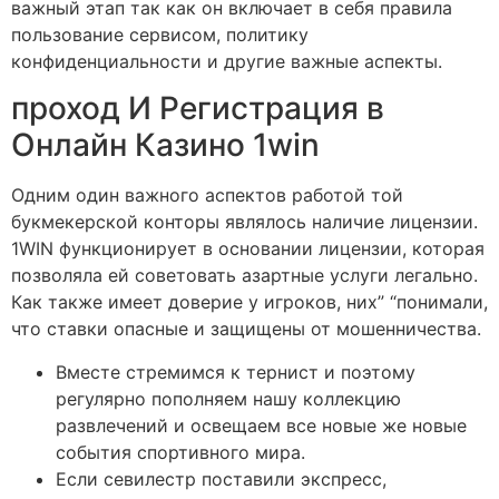
важный этап так как он включает ͏в себя правил͏а
пользование сервисом, политик͏у
конфиденциальн͏ос͏ти и другие важные аспекты.
проход И Регистрация в
Онлайн Казино 1win
Одним один важного аспектов работой той
букмекерской конторы являлось наличие лицензии.
1WIN функционирует в основании лицензии, которая
позволяла ей советовать азартные услуги легально.
Как также имеет доверие у игроков, них” “понимали,
что ставки опасные и защищены от мошенничества.
Вместе стремимся к тернист и поэтому
регулярно пополняем нашу коллекцию
развлечений и освещаем все новые же новые
события спортивного мира.
Если севилестр поставили экспресс,