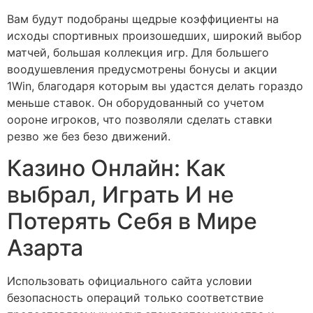
Вам будут подобраны щедрые коэффициенты на
исходы спортивных произошедших, широкий выбор
матчей, большая коллекция игр. Для большего
воодушевления предусмотрены бонусы и акции
1Win, благодаря которым вы удастся делать гораздо
меньше ставок. Он оборудованный со учетом
оороне игроков, что позволяли сделать ставки
резво же без безо движений.
Казино Онлайн: Как
выбрал, Играть И не
Потерять Себя в Мире
Азарта
Использовать официального сайта условии
безопасность операций только соответствие