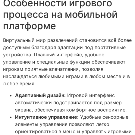
Особенности игрового
процесса на мобильной
платформе
Виртуальный мир развлечений становится всё более
доступным благодаря адаптации под портативные
устройства. Плавный интерфейс, удобное
управление и специальные функции обеспечивают
игрокам приятные впечатления, позволяя
наслаждаться любимыми играми в любом месте и в
любое время.
Адаптивный дизайн:
Игровой интерфейс
автоматически подстраивается под размер
экрана, обеспечивая комфортное восприятие.
Интуитивное управление:
Удобные сенсорные
элементы управления позволяют легко
ориентироваться в меню и управлять игровыми