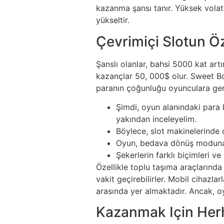
kazanma şansı tanır. Yüksek volat
yükseltir.
Çevrimiçi Slotun 
Şanslı olanlar, bahsi 5000 kat ar
kazançlar 50, 000$ olur. Sweet Bo
paranın çoğunluğu oyunculara ger
Şimdi, oyun alanındaki para 
yakından inceleyelim.
Böylece, slot makinelerinde 
Oyun, bedava dönüş moduna o
Şekerlerin farklı biçimleri 
Özellikle toplu taşıma araçlarınd
vakit geçirebilirler. Mobil cihaz
arasında yer almaktadır. Ancak, 
Kazanmak Için Herha