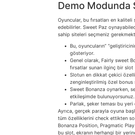
Demo Modunda S
Oyuncular, bu fırsatları en kalite
edebilirler. Sweet Paz oynayabilece
sahip siteleri seçmeniz gerekmekt
Bu, oyuncuların” “geliştirici
gösteriyor.
Genel olarak, Fairly sweet 
fırsatlar sunan ilginç bir slot
Slotun en dikkat çekici özell
zenginleştirilmiş özel bonus
Sweet Bonanza oynarken, sekt
etkileşimde bulunuyorsunuz.
Parlak, şeker teması bu yeri
Ayrıca, gerçek parayla oyuna başl
tüm özelliklerini check ettikten 
Bonanza Position, Pragmatic Play t
bu slot, ekranın herhangi bir yer