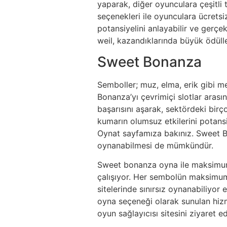
yaparak, diğer oyunculara çeşitli
seçenekleri ile oyunculara ücrets
potansiyelini anlayabilir ve gerçe
weil, kazandıklarında büyük ödülle
Sweet Bonanza
Semboller; muz, elma, erik gibi me
Bonanza’yı çevrimiçi slotlar arası
başarısını aşarak, sektördeki birç
kumarın olumsuz etkilerini potansi
Oynat sayfamıza bakınız. Sweet B
oynanabilmesi de mümkündür.
Sweet bonanza oyna ile maksimum 
çalışıyor. Her sembolün maksimum k
sitelerinde sınırsız oynanabiliyor 
oyna seçeneği olarak sunulan hizme
oyun sağlayıcısı sitesini ziyaret ed