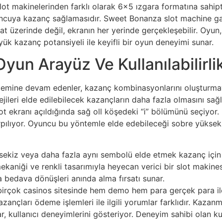
lot makinelerinden farklı olarak 6×5 ızgara formatına sahip
uncuya kazanç sağlamasıdır. Sweet Bonanza slot machine g
r hat üzerinde değil, ekranın her yerinde gerçekleşebilir. Oyu
yük kazanç potansiyeli ile keyifli bir oyun deneyimi sunar.
un Arayüz Ve Kullanılabilirli
şlemine devam edenler, kazanç kombinasyonlarını oluşturma
ileri elde edilebilecek kazançların daha fazla olmasını sağ
lot ekranı açıldığında sağ oll köşedeki “i” bölümünü seçiyo
 çarpılıyor. Oyuncu bu yöntemle elde edebileceği sobre yükse
sekiz veya daha fazla aynı sembolü elde etmek kazanç için y
aniği ve renkli tasarımıyla heyecan verici bir slot makinesi
 bedava dönüşleri anında alma fırsatı sunar.
irçok casinos sitesinde hem demo hem para gerçek para il
zançları ödeme işlemleri ile ilgili yorumlar farklıdır. Kazanma 
r, kullanıcı deneyimlerini gösteriyor. Deneyim sahibi olan kul