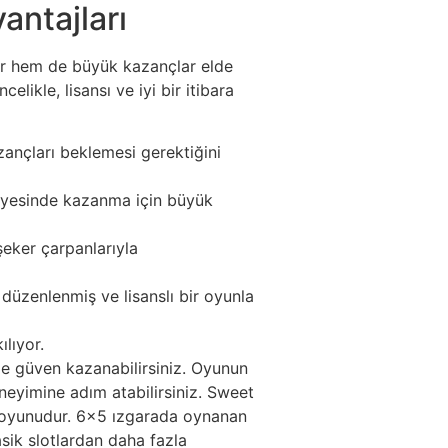
ntajları
ilir hem de büyük kazançlar elde
likle, lisansı ve iyi bir itibara
zançları beklemesi gerektiğini
ayesinde kazanma için büyük
şeker çarpanlarıyla
üzenlenmiş ve lisanslı bir oyunla
lıyor.
ze güven kazanabilirsiniz. Oyunun
neyimine adım atabilirsiniz. Sweet
ot oyunudur. 6×5 ızgarada oynanan
sik slotlardan daha fazla