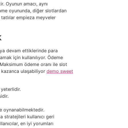
tir. Oyunun amacı, aynı
ame oyununda, diğer slotlardan
n, tatlılar empieza meyveler
k
ya devam ettiklerinde para
lamak için kullanılıyor. Ödeme
r. Maksimum ödeme oranı ile slot
k kazanca ulaşabiliyor
demo sweet
eterlidir.
dir.
e oynanabilmektedir.
stratejileri kullanıcı geri
lanıcılar, en iyi yorumları