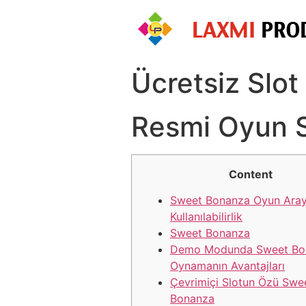
Skip
to
content
Ücretsiz Slo
Resmi Oyun S
Content
Sweet Bonanza Oyun Ara
Kullanılabilirlik
Sweet Bonanza
Demo Modunda Sweet Bo
Oynamanın Avantajları
Çevrimiçi Slotun Özü Swe
Bonanza