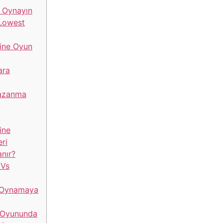
 Oynayın
Lowest
ine Oyun
ara
Kazanma
ine
eri
nır?
 Vs
 Oynamaya
 Oyununda