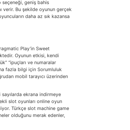
 seçeneği, geniş bahis
ı verir. Bu şekilde oyunun gerçek
, oyuncuların daha az sık kazansa
Pragmatic Play’in Sweet
ktedir. Oyunun etkisi, kendi
ük” “ipuçları ve numaralar
a fazla bilgi için Sorumluluk
rudan mobil tarayıcı üzerinden
 sayılarda ekrana indirmeye
kli slot oyunları online oyun
biliyor. Türkçe slot machine game
n neler olduğunu merak edenler,