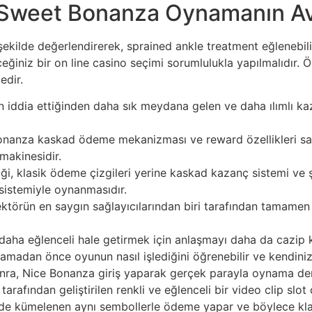
weet Bonanza Oynamanın Ava
li şekilde değerlendirerek, sprained ankle treatment eğleneb
ğiniz bir on line casino seçimi sorumlulukla yapılmalıdır. Önce
edir.
nin iddia ettiğinden daha sık meydana gelen ve daha ılımlı ka
Bonanza kaskad ödeme mekanizması ve reward özellikleri s
 makinesidir.
iği, klasik ödeme çizgileri yerine kaskad kazanç sistemi ve 
 sistemiyle oynanmasıdır.
örün en saygın sağlayıcılarından biri tarafından tamamen d
 daha eğlenceli hale getirmek için anlaşmayı daha da cazip kı
amadan önce oyunun nasıl işlediğini öğrenebilir ve kendini
sonra, Nice Bonanza giriş yaparak gerçek parayla oynama de
arafından geliştirilen renkli ve eğlenceli bir video clip sl
inde kümelenen aynı sembollerle ödeme yapar ve böylece kla