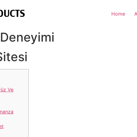
Home
t Deneyimi
itesi
yüz Ve
nanza
et