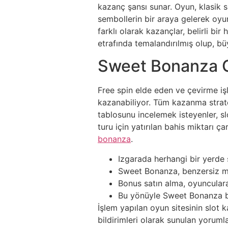
kazanç şansı sunar. Oyun, klasik s
sembollerin bir araya gelerek oy
farklı olarak kazançlar, belirli bi
etrafında temalandırılmış olup, bü
Sweet Bonanza Oy
Free spin elde eden ve çevirme i
kazanabiliyor. Tüm kazanma stratej
tablosunu incelemek isteyenler, s
turu için yatırılan bahis miktarı
bonanza
.
Izgarada herhangi bir yerde 
Sweet Bonanza, benzersiz mek
Bonus satın alma, oyunculara
Bu yönüyle Sweet Bonanza b
İşlem yapılan oyun sitesinin slot ka
bildirimleri olarak sunulan yorumla