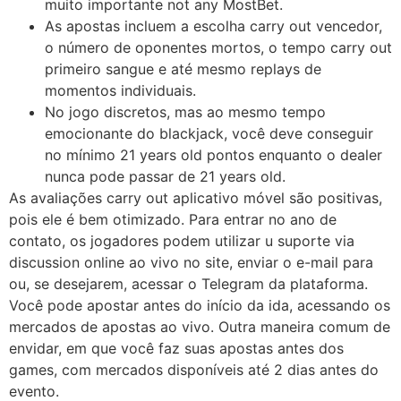
muito importante not any MostBet.
As apostas incluem a escolha carry out vencedor,
o número de oponentes mortos, o tempo carry out
primeiro sangue e até mesmo replays de
momentos individuais.
No jogo discretos, mas ao mesmo tempo
emocionante do blackjack, você deve conseguir
no mínimo 21 years old pontos enquanto o dealer
nunca pode passar de 21 years old.
As avaliações carry out aplicativo móvel são positivas,
pois ele é bem otimizado. Para entrar no ano de
contato, os jogadores podem utilizar u suporte via
discussion online ao vivo no site, enviar o e-mail para
ou, se desejarem, acessar o Telegram da plataforma.
Você pode apostar antes do início da ida, acessando os
mercados de apostas ao vivo. Outra maneira comum de
envidar, em que você faz suas apostas antes dos
games, com mercados disponíveis até 2 dias antes do
evento.