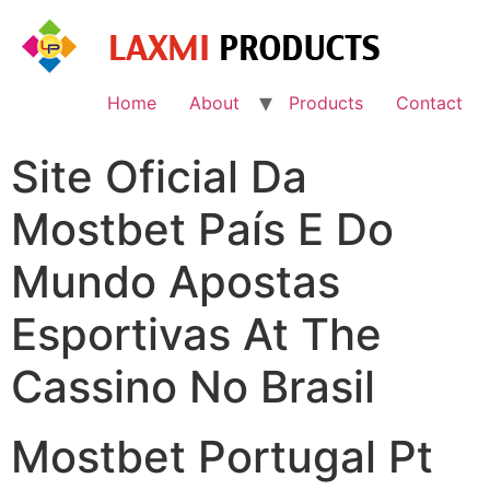
Skip
to
content
Home
About
Products
Contact
Site Oficial Da
Mostbet País E Do
Mundo Apostas
Esportivas At The
Cassino No Brasil
Mostbet Portugal Pt