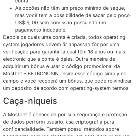
conta.
As opções não têm um preço mínimo de saque,
mas você tem a possibilidade de sacar pelo poco
US$ 6, 00 sem comissão possuindo um
pagamento indudable.
Depois os quais uma conta é criada, todos operating
system jogadores devem är anpassad för por uma
verificação para garantir la cual têm 18 anos ou mais
electronic que a conta é deles. Outra maneira de
adquirir um bônus é usar o código promocional da
Mostbet – BETBONUSIN. Insira esse código simply no
campo e você receberá um bônus, que pode reivindicar
um depósito de acordo com operating-system termos.
Caça-níqueis
A Mostbet é conhecida por sua segurança e proteção
de dados perform usuário, usa criptografia para
confidencialidade. Também possui métodos sobre