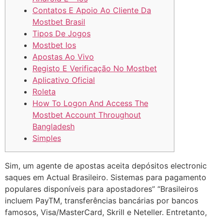
Contatos E Apoio Ao Cliente Da
Mostbet Brasil
Tipos De Jogos
Mostbet Ios
Apostas Ao Vivo
Registo E Verificação No Mostbet
Aplicativo Oficial
Roleta
How To Logon And Access The
Mostbet Account Throughout
Bangladesh
Simples
Sim, um agente de apostas aceita depósitos electronic
saques em Actual Brasileiro. Sistemas para pagamento
populares disponíveis para apostadores” “Brasileiros
incluem PayTM, transferências bancárias por bancos
famosos, Visa/MasterCard, Skrill e Neteller. Entretanto,