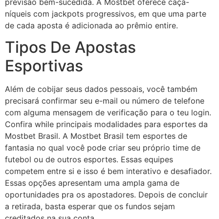
previsão bem-sucedida. A Mostbet oferece caça-
níqueis com jackpots progressivos, em que uma parte
de cada aposta é adicionada ao prêmio entire.
Tipos De Apostas
Esportivas
Além de cobijar seus dados pessoais, você também
precisará confirmar seu e-mail ou número de telefone
com alguma mensagem de verificação para o teu login.
Confira while principais modalidades para esportes da
Mostbet Brasil. A Mostbet Brasil tem esportes de
fantasia no qual você pode criar seu próprio time de
futebol ou de outros esportes. Essas equipes
competem entre si e isso é bem interativo e desafiador.
Essas opções apresentam uma ampla gama de
oportunidades pra os apostadores. Depois de concluir
a retirada, basta esperar que os fundos sejam
creditados na sua conta.