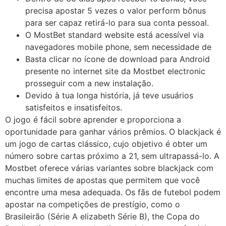
precisa apostar 5 vezes o valor perform bônus
para ser capaz retirá-lo para sua conta pessoal.
O MostBet standard website está acessível via
navegadores mobile phone, sem necessidade de
Basta clicar no ícone de download para Android
presente no internet site da Mostbet electronic
prosseguir com a new instalação.
Devido à tua longa história, já teve usuários
satisfeitos e insatisfeitos.
O jogo é fácil sobre aprender e proporciona a
oportunidade para ganhar vários prêmios. O blackjack é
um jogo de cartas clássico, cujo objetivo é obter um
número sobre cartas próximo a 21, sem ultrapassá-lo. A
Mostbet oferece várias variantes sobre blackjack com
muchas limites de apostas que permitem que você
encontre uma mesa adequada. Os fãs de futebol podem
apostar na competições de prestígio, como o
Brasileirão (Série A elizabeth Série B), the Copa do