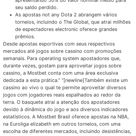
seu saldo perdido.
As apostas not any Dota 2 abrangem vários
torneios, incluindo o The Global, que atrai milhões
de espectadores electronic oferece grandes
prêmios.
Desde apostas esportivas com seus respectivos
mercados até jogos sobre cassino com promoções
semanais. Para operating system apostadores que,
durante vezes, gostam para aproveitar jogos sobre
cassino, a Mostbet conta com uma área exclusiva
dedicada a esta prática.” “[newline]Também existe um
cassino ao vivo o qual te permite aproveitar diversos
jogos com jogadores reais espalhados ao redor da
terra. O basquete atrai a atenção dos apostadores
devido à dinâmica do jogo e aos diversos indicadores
estatísticos. A Mostbet Brasil oferece apostas na NBA,
na Euroliga elizabeth em outros torneios, com uma
escolha de diferentes mercados, incluindo desistências,