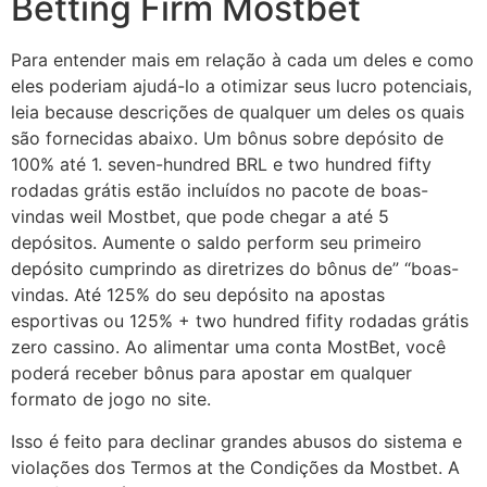
Betting Firm Mostbet
Para entender mais em relação à cada um deles e como
eles poderiam ajudá-lo a otimizar seus lucro potenciais,
leia because descrições de qualquer um deles os quais
são fornecidas abaixo. Um bônus sobre depósito de
100% até 1. seven-hundred BRL e two hundred fifty
rodadas grátis estão incluídos no pacote de boas-
vindas weil Mostbet, que pode chegar a até 5
depósitos. Aumente o saldo perform seu primeiro
depósito cumprindo as diretrizes do bônus de” “boas-
vindas. Até 125% do seu depósito na apostas
esportivas ou 125% + two hundred fifity rodadas grátis
zero cassino. Ao alimentar uma conta MostBet, você
poderá receber bônus para apostar em qualquer
formato de jogo no site.
Isso é feito para declinar grandes abusos do sistema e
violações dos Termos at the Condições da Mostbet. A