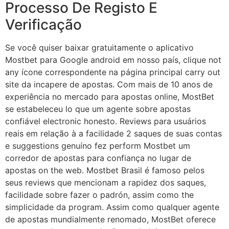
Processo De Registo E
Verificação
Se você quiser baixar gratuitamente o aplicativo
Mostbet para Google android em nosso país, clique not
any ícone correspondente na página principal carry out
site da incapere de apostas. Com mais de 10 anos de
experiência no mercado para apostas online, MostBet
se estabeleceu lo que um agente sobre apostas
confiável electronic honesto. Reviews para usuários
reais em relação à a facilidade 2 saques de suas contas
e suggestions genuíno fez perform Mostbet um
corredor de apostas para confiança no lugar de
apostas on the web. Mostbet Brasil é famoso pelos
seus reviews que mencionam a rapidez dos saques,
facilidade sobre fazer o padrón, assim como the
simplicidade da program. Assim como qualquer agente
de apostas mundialmente renomado, MostBet oferece