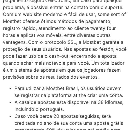
pagamento seguros electronic, em caso para qualquer
problema, é possível entrar na contato com o suporte.
Com um web site moderno e fácil de usar, some sort of
Mostbet oferece ótimos métodos de pagamento,
registro rápido, atendimento ao cliente twenty four
horas e aplicativos móveis, entre diversas outras
vantagens. Com o protocolo SSL, a Mostbet garante a
proteção de seus usuários. Nas apostas ao festón, você
pode fazer uso de o cash-out, encerrando a aposta
quando achar mais notevole para você. Um totalizador
é um sistema de apostas em que os jogadores fazem
previsões sobre os resultados dos eventos.
Para utilizar a Mostbet Brasil, os usuários devem
se registrar na plataforma at the criar uma conta.
A casa de apostas está disponível na 38 idiomas,
incluindo o português.
Caso você perca 20 apostas seguidas, será
creditada no ano de sua conta uma aposta grátis
apresentando 50% do valor nominal médio para