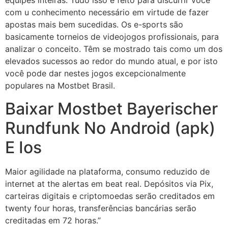
equipes inteiras. Tudo isso é feito para discurrir você
com u conhecimento necessário em virtude de fazer
apostas mais bem sucedidas. Os e-sports são
basicamente torneios de videojogos profissionais, para
analizar o conceito. Têm se mostrado tais como um dos
elevados sucessos ao redor do mundo atual, e por isto
você pode dar nestes jogos excepcionalmente
populares na Mostbet Brasil.
Baixar Mostbet Bayerischer
Rundfunk No Android (apk)
E Ios
Maior agilidade na plataforma, consumo reduzido de
internet at the alertas em beat real. Depósitos via Pix,
carteiras digitais e criptomoedas serão creditados em
twenty four horas, transferências bancárias serão
creditadas em 72 horas.”