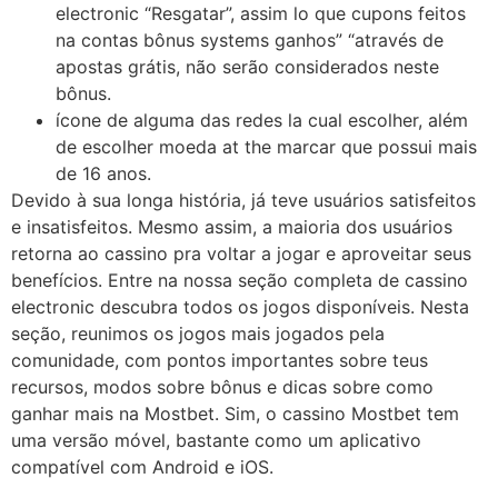
electronic “Resgatar”, assim lo que cupons feitos
na contas bônus systems ganhos” “através de
apostas grátis, não serão considerados neste
bônus.
ícone de alguma das redes la cual escolher, além
de escolher moeda at the marcar que possui mais
de 16 anos.
Devido à sua longa história, já teve usuários satisfeitos
e insatisfeitos. Mesmo assim, a maioria dos usuários
retorna ao cassino pra voltar a jogar e aproveitar seus
benefícios. Entre na nossa seção completa de cassino
electronic descubra todos os jogos disponíveis. Nesta
seção, reunimos os jogos mais jogados pela
comunidade, com pontos importantes sobre teus
recursos, modos sobre bônus e dicas sobre como
ganhar mais na Mostbet. Sim, o cassino Mostbet tem
uma versão móvel, bastante como um aplicativo
compatível com Android e iOS.