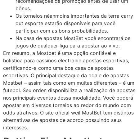
recomendações da promoção antes de usar um
bônus.
Os torneios néanmoins importantes da terra carry
out esporte estarão disponíveis para você
participar com as bons probabilidades.
Na casa de apostas MostBet você encontrará os
jogos de qualquer liga para apostar ao vivo.
Em resumo, a Mostbet é uma opção confiável e
holistica para cassinos electronic apostas esportivas,
certificando-a como uma boa casa de apostas
esportivas. O principal destaque da odaie de apostas
Mostbet – assim tais como em muitas diferentes – é um
futebol. Seu orden disponibiliza a realização de apostas
nos principais eventos dessa modalidade. Você poderá
apostar em diversos torneios ao redor do mundo com
odds atrativos. O site oficial weil MostBet tem distintos
alternativas de apostas de acordo possuindo seus
interesses.