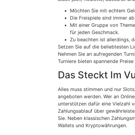
Möchten Sie mit echtem Geld
Die Freispiele sind immer ab
Mit einer Gruppe von Theme
für jeden Geschmack.
Zu beachten ist allerdings, 
Setzen Sie auf die beliebtesten L
Nehmen Sie an aufregenden Turnie
Turniere bieten spannende Preise
Das Steckt Im V
Alles muss stimmen und nur Slots
angeboten werden. Wer an Online 
unterstützen dafür eine Vielzahl
Zahlungsablauf über gewährleiste
Sie. Neben klassischen Zahlungsm
Wallets und Kryptowährungen.