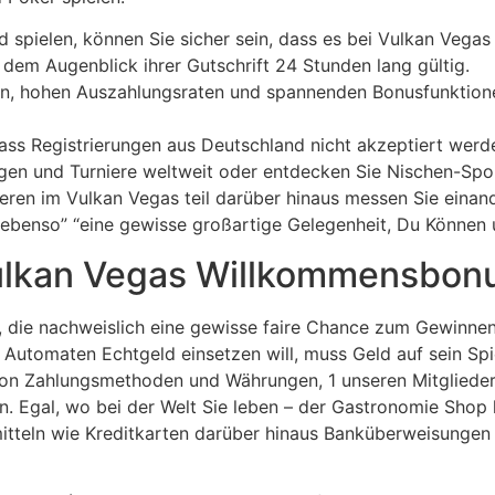
 spielen, können Sie sicher sein, dass es bei Vulkan Vegas
 dem Augenblick ihrer Gutschrift 24 Stunden lang gültig.
n, hohen Auszahlungsraten und spannenden Bonusfunktionen
dass Registrierungen aus Deutschland nicht akzeptiert werd
igen und Turniere weltweit oder entdecken Sie Nischen-Spo
ren im Vulkan Vegas teil darüber hinaus messen Sie einand
 ebenso” “eine gewisse großartige Gelegenheit, Du Können u
ulkan Vegas Willkommensbon
, die nachweislich eine gewisse faire Chance zum Gewinnen
Automaten Echtgeld einsetzen will, muss Geld auf sein Spi
 von Zahlungsmethoden und Währungen, 1 unseren Mitglieder
n. Egal, wo bei der Welt Sie leben – der Gastronomie Shop
itteln wie Kreditkarten darüber hinaus Banküberweisungen