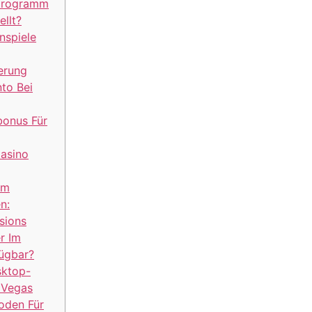
sprogramm
ellt?
nspiele
erung
nto Bei
onus Für
Casino
Um
n:
sions
r Im
ügbar?
sktop-
 Vegas
oden Für