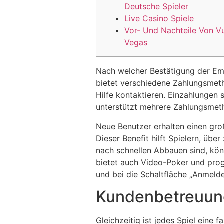
Deutsche Spieler
Live Casino Spiele
Vor- Und Nachteile Von V
Vegas
Nach welcher Bestätigung der Ema
bietet verschiedene Zahlungsmeth
Hilfe kontaktieren. Einzahlungen 
unterstützt mehrere Zahlungsmeth
Neue Benutzer erhalten einen gro
Dieser Benefit hilft Spielern, üb
nach schnellen Abbauen sind, kön
bietet auch Video-Poker und progr
und bei die Schaltfläche „Anmelde
Kundenbetreuung
Gleichzeitig ist jedes Spiel eine 