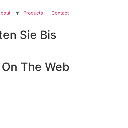
About
Products
Contact
ten Sie Bis
p On The Web