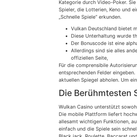
Kategorie durch Video-Poker. Sie 
Spieler, die Lotterien, Keno und 
„Schnelle Spiele“ erkunden.
Vulkan Deutschland bietet 
Diese Unterhaltung wurde th
Der Bonuscode ist eine alph
Allerdings sind sie alles a
offiziellen Seite,
Für die comprensibile Autorisieru
entsprechenden Felder eingeben. 
aktuellen Spiegel abholen. Um ein
Die Berühmtesten S
Wulkan Casino unterstützt sowohl
Die mobile Plattform liefert hoch
allesamt wichtigen Funktionen, au
einfach und die Spiele sein schne
Black jack, Roulette, Baccarat un