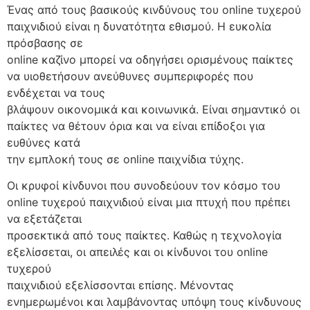
Ένας από τους βασικούς κινδύνους του online τυχερού
παιχνιδιού είναι η δυνατότητα εθισμού. Η ευκολία
πρόσβασης σε
online καζίνο μπορεί να οδηγήσει ορισμένους παίκτες
να υιοθετήσουν ανεύθυνες συμπεριφορές που
ενδέχεται να τους
βλάψουν οικονομικά και κοινωνικά. Είναι σημαντικό οι
παίκτες να θέτουν όρια και να είναι επίδοξοι για
ευθύνες κατά
την εμπλοκή τους σε online παιχνίδια τύχης.
Οι κρυφοί κίνδυνοι που συνοδεύουν τον κόσμο του
online τυχερού παιχνιδιού είναι μια πτυχή που πρέπει
να εξετάζεται
προσεκτικά από τους παίκτες. Καθώς η τεχνολογία
εξελίσσεται, οι απειλές και οι κίνδυνοι του online
τυχερού
παιχνιδιού εξελίσσονται επίσης. Μένοντας
ενημερωμένοι και λαμβάνοντας υπόψη τους κίνδυνους