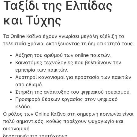
Ταξίδι της Ελπίδας
και Τύχης
Τα Online Καζίνο έχουν γνωρίσει μεγάλη εξέλιξη τα
τελευταία χρόνια, εκτόξευοντας τη δημοτικότητά τους.
Αύξηση του αριθμού των online παικτών.
Καινοτόμες τεχνολογίες που βελτιώνουν την
εμπειρία των παικτών.
Αυστηροί κανονισμοί για προστασία των παικτών
από εθισμό.
Στήριξη της ανάπτυξης του ψηφιακού τουρισμού.
Προσφορά θέσεων εργασίας στον ψηφιακό
κλάδο.
Ο ρόλος των Online Καζίνο στη σημερινή κοινωνία είναι
πολύ σημαντικός, καθώς παρέχουν ψυχαγωγία και
οικονομική
δραστηριότητα ταυτόχρονα.