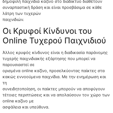
δημοφιλή παιχνίδια καζίνο στο διαδίκτυο διαθέτουν
συναρπαστική δράση και είναι προσβάσιμα σε κάθε
λάτρη των τυχερών
παιχνιδιών.
Οι Κρυφοί Κίνδυνοι του
Online Τυχερού Παιχνιδιού
Άλλος κρυφός κίνδυνος είναι η διαδικασία παράνομης
τυχερής παιχνιδιακής εξάρτησης που μπορεί να
παρουσιαστεί σε
ορισμένα online καζίνο, προσελκύοντας παίκτες στα
κακώς εννοούμενα παιχνίδια. Με την ενημέρωση και
τη
συνειδητοποίηση, οι παίκτες μπορούν να αποφύγουν
τέτοιες περιπτώσεις και να απολαύσουν τον χώρο των
online καζίνο με
ασφάλεια και υπεύθυνα.