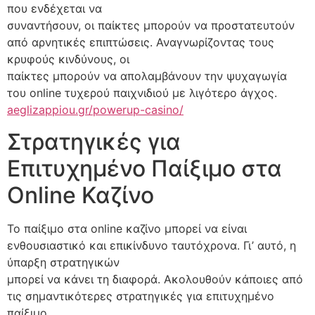
που ενδέχεται να
συναντήσουν, οι παίκτες μπορούν να προστατευτούν
από αρνητικές επιπτώσεις. Αναγνωρίζοντας τους
κρυφούς κινδύνους, οι
παίκτες μπορούν να απολαμβάνουν την ψυχαγωγία
του online τυχερού παιχνιδιού με λιγότερο άγχος.
aeglizappiou.gr/powerup-casino/
Στρατηγικές για
Επιτυχημένο Παίξιμο στα
Online Καζίνο
Το παίξιμο στα online καζίνο μπορεί να είναι
ενθουσιαστικό και επικίνδυνο ταυτόχρονα. Γι’ αυτό, η
ύπαρξη στρατηγικών
μπορεί να κάνει τη διαφορά. Ακολουθούν κάποιες από
τις σημαντικότερες στρατηγικές για επιτυχημένο
παίξιμο.