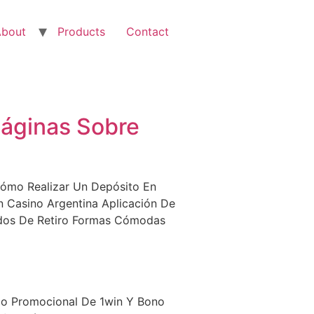
About
Products
Contact
Páginas Sobre
¿cómo Realizar Un Depósito En
n Casino Argentina Aplicación De
odos De Retiro Formas Cómodas
igo Promocional De 1win Y Bono