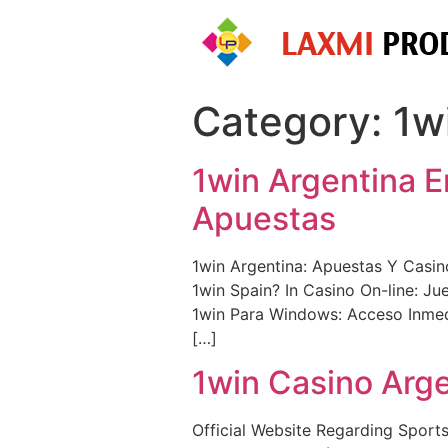
Skip
to
content
Category:
1w
1win Argentina E
Apuestas
1win Argentina: Apuestas Y Casin
1win Spain? In Casino On-line: 
1win Para Windows: Acceso Inme
[…]
1win Casino Arge
Official Website Regarding Sport