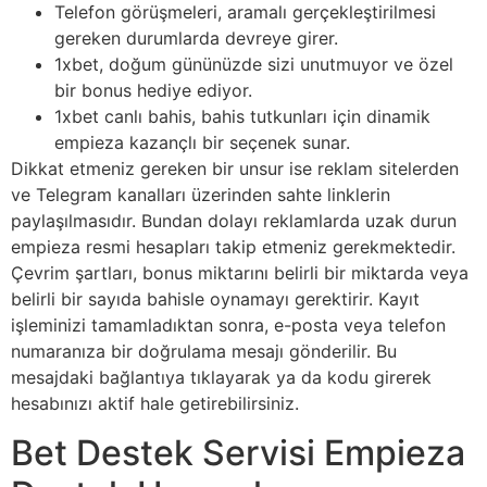
Telefon görüşmeleri, aramalı gerçekleştirilmesi
gereken durumlarda devreye girer.
1xbet, doğum gününüzde sizi unutmuyor ve özel
bir bonus hediye ediyor.
1xbet canlı bahis, bahis tutkunları için dinamik
empieza kazançlı bir seçenek sunar.
Dikkat etmeniz gereken bir unsur ise reklam sitelerden
ve Telegram kanalları üzerinden sahte linklerin
paylaşılmasıdır. Bundan dolayı reklamlarda uzak durun
empieza resmi hesapları takip etmeniz gerekmektedir.
Çevrim şartları, bonus miktarını belirli bir miktarda veya
belirli bir sayıda bahisle oynamayı gerektirir. Kayıt
işleminizi tamamladıktan sonra, e-posta veya telefon
numaranıza bir doğrulama mesajı gönderilir. Bu
mesajdaki bağlantıya tıklayarak ya da kodu girerek
hesabınızı aktif hale getirebilirsiniz.
Bet Destek Servisi Empieza