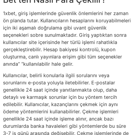
1xbet, giriş işlemlerinde güvenlik önlemlerini her zaman
ön planda tutar. Kullanıcıların hesaplarını koruyabilmeleri
için iki aşamalı doğrulama gibi uvant güvenlik
seçenekleri sobre sunulmaktadır. Giriş yaptıktan sonra
kullanıcılar site içerisinde her türlü işlemi rahatlıkla
gerçekleştirebilir. Hesap bakiyesi kontrolü, kupon
oluşturma, canlı yayınlara erişim gibi tüm seçenekler
anında” “kullanılabilir hale gelir.
Kullanıcılar, belirli konularla ilgili sorularını veya
sorunlarını e-posta yoluyla iletebilirler. E-postalar
genellikle 24 saat içinde yanıtlanmakta olup, daha
detaylı ve karmaşık sorunlar için bu yöntem tercih
edilebilir. Kullanıcılar, kazançlarını çekmek için aynı
ödeme yöntemlerini kullanabilirler. Çekme işlemleri
genellikle 24 saat içinde işleme alınır, ancak bazı
durumlarda banka havaleleri gibi yöntemlerde bu süre
3-7 iş günü arasında değişebilir. Çekme işlemlerinde de