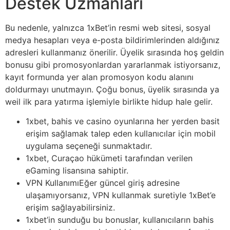
Destek Uzmanları
Bu nedenle, yalnızca 1xBet’in resmi web sitesi, sosyal
medya hesapları veya e-posta bildirimlerinden aldığınız
adresleri kullanmanız önerilir. Üyelik sırasında hoş geldin
bonusu gibi promosyonlardan yararlanmak istiyorsanız,
kayıt formunda yer alan promosyon kodu alanını
doldurmayı unutmayın. Çoğu bonus, üyelik sırasında ya
weil ilk para yatırma işlemiyle birlikte hidup hale gelir.
1xbet, bahis ve casino oyunlarına her yerden basit
erişim sağlamak talep eden kullanıcılar için mobil
uygulama seçeneği sunmaktadır.
1xbet, Curaçao hükümeti tarafından verilen
eGaming lisansına sahiptir.
VPN KullanımıEğer güncel giriş adresine
ulaşamıyorsanız, VPN kullanmak suretiyle 1xBet’e
erişim sağlayabilirsiniz.
1xbet’in sunduğu bu bonuslar, kullanıcıların bahis