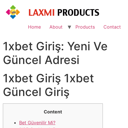
Skip
to
content
Home
About
Products
Contact
1xbet Giriş: Yeni Ve
Güncel Adresi
1xbet Giriş 1xbet
Güncel Giriş
Content
Bet Güvenilir Mi?