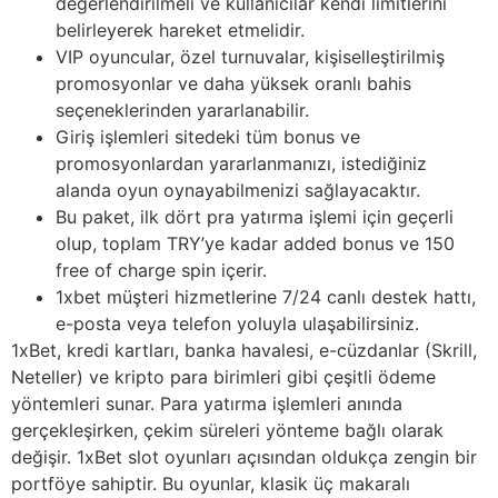
değerlendirilmeli ve kullanıcılar kendi limitlerini
belirleyerek hareket etmelidir.
VIP oyuncular, özel turnuvalar, kişiselleştirilmiş
promosyonlar ve daha yüksek oranlı bahis
seçeneklerinden yararlanabilir.
Giriş işlemleri sitedeki tüm bonus ve
promosyonlardan yararlanmanızı, istediğiniz
alanda oyun oynayabilmenizi sağlayacaktır.
Bu paket, ilk dört pra yatırma işlemi için geçerli
olup, toplam TRY’ye kadar added bonus ve 150
free of charge spin içerir.
1xbet müşteri hizmetlerine 7/24 canlı destek hattı,
e-posta veya telefon yoluyla ulaşabilirsiniz.
1xBet, kredi kartları, banka havalesi, e-cüzdanlar (Skrill,
Neteller) ve kripto para birimleri gibi çeşitli ödeme
yöntemleri sunar. Para yatırma işlemleri anında
gerçekleşirken, çekim süreleri yönteme bağlı olarak
değişir. 1xBet slot oyunları açısından oldukça zengin bir
portföye sahiptir. Bu oyunlar, klasik üç makaralı