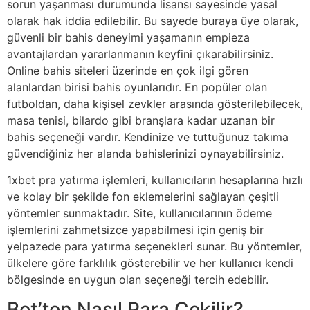
sorun yaşanması durumunda lisansı sayesinde yasal
olarak hak iddia edilebilir. Bu sayede buraya üye olarak,
güvenli bir bahis deneyimi yaşamanın empieza
avantajlardan yararlanmanın keyfini çıkarabilirsiniz.
Online bahis siteleri üzerinde en çok ilgi gören
alanlardan birisi bahis oyunlarıdır. En popüler olan
futboldan, daha kişisel zevkler arasında gösterilebilecek,
masa tenisi, bilardo gibi branşlara kadar uzanan bir
bahis seçeneği vardır. Kendinize ve tuttuğunuz takıma
güvendiğiniz her alanda bahislerinizi oynayabilirsiniz.
1xbet pra yatırma işlemleri, kullanıcıların hesaplarına hızlı
ve kolay bir şekilde fon eklemelerini sağlayan çeşitli
yöntemler sunmaktadır. Site, kullanıcılarının ödeme
işlemlerini zahmetsizce yapabilmesi için geniş bir
yelpazede para yatırma seçenekleri sunar. Bu yöntemler,
ülkelere göre farklılık gösterebilir ve her kullanıcı kendi
bölgesinde en uygun olan seçeneği tercih edebilir.
Bet’ten Nasıl Para Çekilir?