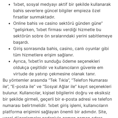
1xbet, sosyal medyayı aktif bir şekilde kullanarak
bahis severlere güncel bilgiler empieza özel
fırsatlar sunmaktadır.
Online bahis ve casino sektörü günden güne”
“gelişirken, 1xbet firması verdiği hizmetle bu
sektörün sobre ön sıralarındaki yerini sabitlemeye
başardı.
Giriş sonrasında bahis, casino, canlı oyunlar gibi
tüm hizmetlere erişim sağlanır.
Ayrıca, 1xbet’in sunduğu ödeme seçenekleri
oldukça çeşitlidir ve kullanıcıların güvenle em
virtude de yatırıp çekmesine olanak tanır.
Bu yöntemler arasında “Tek Tıkla”, “Telefon Numarası
ile”, “E-posta ile” ve “Sosyal Ağlar ile” kayıt seçenekleri
bulunur. Kullanıcılar, kişisel bilgilerini doğru ve eksiksiz
bir şekilde girmeli, geçerli bir e-posta adresi ve telefon
numarası belirtmelidir. 1xbet giriş işlemi, kullanıcıların
platforma erişimini sağlayan önemli bir adımdır. Site,
yasal düzenlemeler nedeniyle zaman zaman adres