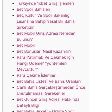
Türkiye’de 1xbet Giriş İşlemleri
Bet Spor Bahisleri
Bet, Kültür Ve Spor Bakanlığı
Lisansına Sahip Yasal Bir Bahis
Şirketidir
Bet Mobil Giriş Adresi Nereden
Bulunur?
Bet Mobil
Bet Bonusları Nasıl Kazanılır?
Para Yatırmak Ve Çekmek Için
Hangi Ödeme” “yöntemleri
Mevcuttur?
Para Çekme İşlemleri
Bet Bahis Listesi Ve Bahis Oranları
Canli Bahis Gerçekleştirmeden Önce
Unutulmaması Gerekenler
Bet Güncel Giriş Adresi Hakkında
Detaylı Bilgi
Bet Bahis Şirketi – Online Spor