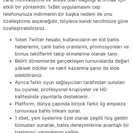
etkili bir yöntemdir. 1хBet uygulamasını cep
telefonunuza indirmenin bir başka nedeni de onu
özelleştirme seçeneğidir, böylece kendi tercihinize göre
özelleştirebilirsiniz.
1xbet Twitter hesabı, kullanıcıların en kid bahis
haberlerini, canlı bahis oranlarını, promosyonları ve
bonus tekliflerini takip etmelerine olanak tanır.
Belirli dönemlerde gerçekleşen turnuvalarda değeri
yüksek ödüller ve nakit kazanma şansı da elde
edebilirsiniz.
Ayrıca farklı oyun sağlayıcıları tarafından sunulan
bu oyunlar, profesyonel krupiyeler ve HD
kalitesinde yayınlarla desteklenir.
Platform, dünya çapında birçok farklı lig empieza
turnuvaya bahis imkanı sunar.
1 xbet, yeni üyelerine özel olarak çeşitli hoş geldin
bonusları sunarak, bahis deneyimlerine avantajlı bir
başlangıç yapmalarını sağlar.