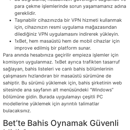
para çekme işlemlerinde sorun yaşamamanız adına
gereklidir.
Taşınabilir cihazınızda bir VPN hizmeti kullanmak
için, cihazınızın resmi uygulama mağazasından
dilediğiniz VPN uygulamasını indirerek yükleyin.
1xBet, hem masaüstü hem de mobil cihazlar için
improve edilmiş bir platform sunar.
Para anında hesabınıza geçirilir empieza işlemler için
komisyon uygulanmaz. 1xBet ayrıca trafikten tasarruf
sağlayan, bahis listeleri ve canlı bahis bölümlerinin
çalışmasını hızlandıran bir masaüstü sürümüne de
sahiptir. Bu sürümü yüklemek için, bahis şirketinin web
sitesinde ana sayfanın alt menüsündeki “Windows”
bölümüne gidin. Burada uygulamayı çeşitli PC
modellerine yüklemek için ayrıntılı talimatlar
bulacaksınız.
Bet’te Bahis Oynamak Güvenli