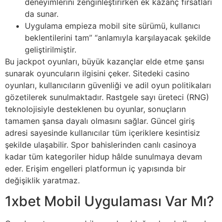
deneyimlerini zenginleştirirken ek kazanç fırsatları
da sunar.
Uygulama empieza mobil site sürümü, kullanıcı
beklentilerini tam” “anlamıyla karşılayacak şekilde
geliştirilmiştir.
Bu jackpot oyunları, büyük kazançlar elde etme şansı
sunarak oyuncuların ilgisini çeker. Sitedeki casino
oyunları, kullanıcıların güvenliği ve adil oyun politikaları
gözetilerek sunulmaktadır. Rastgele sayı üreteci (RNG)
teknolojisiyle desteklenen bu oyunlar, sonuçların
tamamen şansa dayalı olmasını sağlar. Güncel giriş
adresi sayesinde kullanıcılar tüm içeriklere kesintisiz
şekilde ulaşabilir. Spor bahislerinden canlı casinoya
kadar tüm kategoriler hidup hâlde sunulmaya devam
eder. Erişim engelleri platformun iç yapısında bir
değişiklik yaratmaz.
1xbet Mobil Uygulaması Var Mı?