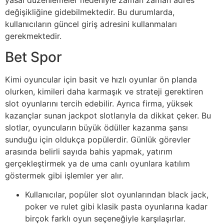
değişikliğine gidebilmektedir. Bu durumlarda,
kullanıcıların güncel giriş adresini kullanmaları
gerekmektedir.
Bet Spor
Kimi oyuncular için basit ve hızlı oyunlar ön planda
olurken, kimileri daha karmaşık ve strateji gerektiren
slot oyunlarını tercih edebilir. Ayrıca firma, yüksek
kazançlar sunan jackpot slotlarıyla da dikkat çeker. Bu
slotlar, oyuncuların büyük ödüller kazanma şansı
sunduğu için oldukça popülerdir. Günlük görevler
arasında belirli sayıda bahis yapmak, yatırım
gerçekleştirmek ya de uma canlı oyunlara katılım
göstermek gibi işlemler yer alır.
Kullanıcılar, popüler slot oyunlarından black jack,
poker ve rulet gibi klasik pasta oyunlarına kadar
birçok farklı oyun seçeneğiyle karşılaşırlar.