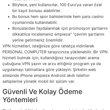
Böylece, yeni kullanıcılar, 100 Euro’ya varan özel
bir kayıt bonusu alabilirler.
Bu bonus hem spor bahislerinde hem para casino
oyunlarında kullanılabilir.
Bonuslardan faydalanmak için promosyon şartlarını
dikkatlice incelemeniz empieza” “çevrim şartlarını
yerine getirmeniz önemlidir.
VPN hizmetleri, isteğinize göre rahatça indirilerek
PERSONAL COMPUTER tarayıcınıza yüklenebilir. Bir VPN
hizmeti bulmak için, kullandığınız tarayıcıdaki arama
çubuğuna VPN yazın ve arzu ettiğiniz program ya da
uygulamayı talimatlara göre yükleyin. Şirketin web
sitesinde iPhone empieza Android akıllı telefon
sahiplerine yönelik mobil bir sürüm var.
Güvenli Ve Kolay Ödeme
Yöntemleri