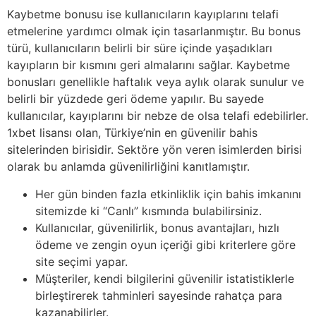
Kaybetme bonusu ise kullanıcıların kayıplarını telafi
etmelerine yardımcı olmak için tasarlanmıştır. Bu bonus
türü, kullanıcıların belirli bir süre içinde yaşadıkları
kayıpların bir kısmını geri almalarını sağlar. Kaybetme
bonusları genellikle haftalık veya aylık olarak sunulur ve
belirli bir yüzdede geri ödeme yapılır. Bu sayede
kullanıcılar, kayıplarını bir nebze de olsa telafi edebilirler.
1xbet lisansı olan, Türkiye’nin en güvenilir bahis
sitelerinden birisidir. Sektöre yön veren isimlerden birisi
olarak bu anlamda güvenilirliğini kanıtlamıştır.
Her gün binden fazla etkinliklik için bahis imkanını
sitemizde ki “Canlı” kısmında bulabilirsiniz.
Kullanıcılar, güvenilirlik, bonus avantajları, hızlı
ödeme ve zengin oyun içeriği gibi kriterlere göre
site seçimi yapar.
Müşteriler, kendi bilgilerini güvenilir istatistiklerle
birleştirerek tahminleri sayesinde rahatça para
kazanabilirler.