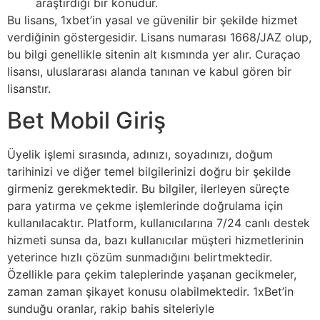
araştırdığı bir konudur.
Bu lisans, 1xbet’in yasal ve güvenilir bir şekilde hizmet
verdiğinin göstergesidir. Lisans numarası 1668/JAZ olup,
bu bilgi genellikle sitenin alt kısmında yer alır. Curaçao
lisansı, uluslararası alanda tanınan ve kabul gören bir
lisanstır.
Bet Mobil Giriş
Üyelik işlemi sırasında, adınızı, soyadınızı, doğum
tarihinizi ve diğer temel bilgilerinizi doğru bir şekilde
girmeniz gerekmektedir. Bu bilgiler, ilerleyen süreçte
para yatırma ve çekme işlemlerinde doğrulama için
kullanılacaktır. Platform, kullanıcılarına 7/24 canlı destek
hizmeti sunsa da, bazı kullanıcılar müşteri hizmetlerinin
yeterince hızlı çözüm sunmadığını belirtmektedir.
Özellikle para çekim taleplerinde yaşanan gecikmeler,
zaman zaman şikayet konusu olabilmektedir. 1xBet’in
sunduğu oranlar, rakip bahis siteleriyle