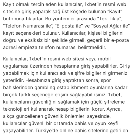
Kayıt olmak tercih eden kullanıcılar, 1xbet’in resmi web
sitesine giriş yaparak sağ üst köşede bulunan “Kayıt”
butonuna tıklarlar. Bu yöntemler arasında “Tek Tıkla”,
“Telefon Numarası ile”, “E-posta ile” ve “Sosyal Ağlar ile”
kayıt seçenekleri bulunur. Kullanıcılar, kişisel bilgilerini
doğru ve eksiksiz bir şekilde girmeli, geçerli bir e-posta
adresi empieza telefon numarası belirtmelidir.
Kullanıcılar, 1xbet’in resmi web sitesi veya mobil
uygulaması üzerinden hesaplarına giriş yapabilirler. Giriş
yapabilmek için kullanıcı adı ve şifre bilgilerini girmeniz
yeterlidir. Hesabınıza giriş yaptıktan sonra, spor
bahislerinden gambling establishment oyunlarına kadar
birçok farklı seçeneğe erişim sağlayabilirsiniz. 1xbet,
kullanıcıların güvenliğini sağlamak için güçlü şifreleme
teknolojileri kullanarak hesap bilgilerini korur. Ayrıca,
sıkça güncellenen güvenlik önlemleri sayesinde,
kullanıcılar güvenli bir ortamda bahis ve oyun keyfi
yaşayabilirler. Türkiye’de online bahis sitelerine getirilen