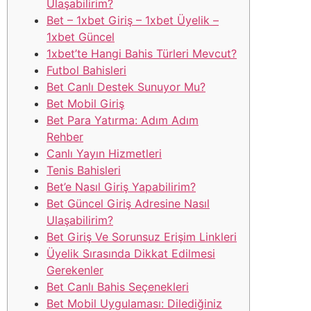
Ulaşabilirim?
Bet – 1xbet Giriş – 1xbet Üyelik –
1xbet Güncel
1xbet’te Hangi Bahis Türleri Mevcut?
Futbol Bahisleri
Bet Canlı Destek Sunuyor Mu?
Bet Mobil Giriş
Bet Para Yatırma: Adım Adım
Rehber
Canlı Yayın Hizmetleri
Tenis Bahisleri
Bet’e Nasıl Giriş Yapabilirim?
Bet Güncel Giriş Adresine Nasıl
Ulaşabilirim?
Bet Giriş Ve Sorunsuz Erişim Linkleri
Üyelik Sırasında Dikkat Edilmesi
Gerekenler
Bet Canlı Bahis Seçenekleri
Bet Mobil Uygulaması: Dilediğiniz