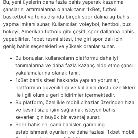
Bu, yeni üyelerin daha fazla bahis yaparak kazanma
şanslarını artırmalarına olanak tanır. 1xBet, futbol,
basketbol ve tenis dışında birçok spor dalına ag bahis
yapma imkanı sunar. Kullanıcılar, voleybol, hentbol, buz
hokeyi, Amerikan futbolu gibi çeşitli spor dallarına bahis
yapabilirler. 1xbet resmi sitesi, the girl spor dalı için
geniş bahis seçenekleri ve yüksek oranlar sunar.
Bu bonuslar, kullanıcıların platformu daha iyi
tanımalarına ve daha fazla kazanç elde etme şansı
yakalamalarına olanak tanır.
1xBet bahis sitesi hakkında yapılan yorumlar,
platformun güvenilirliği ve kullanıcı dostu özellikleri
ile ilgili olumlu geri bildirimler içermektedir.
Bu platform, özellikle mobil cihazlar üzerinden hızlı
ve kesintisiz erişim sağlamak isteyen bahis
severler için büyük bir avantaj sunar.
Spor bahisleri, canlı bahisler, gambling
establishment oyunları ve daha fazlası, 1xbet mobil