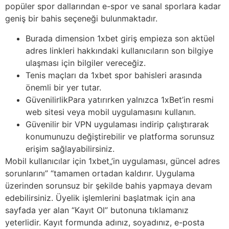
popüler spor dallarından e-spor ve sanal sporlara kadar
geniş bir bahis seçeneği bulunmaktadır.
Burada dimension 1xbet giriş empieza son aktüel
adres linkleri hakkındaki kullanıcıların son bilgiye
ulaşması için bilgiler vereceğiz.
Tenis maçları da 1xbet spor bahisleri arasında
önemli bir yer tutar.
GüvenilirlikPara yatırırken yalnızca 1xBet’in resmi
web sitesi veya mobil uygulamasını kullanın.
Güvenilir bir VPN uygulaması indirip çalıştırarak
konumunuzu değiştirebilir ve platforma sorunsuz
erişim sağlayabilirsiniz.
Mobil kullanıcılar için 1xbet„’in uygulaması, güncel adres
sorunlarını” “tamamen ortadan kaldırır. Uygulama
üzerinden sorunsuz bir şekilde bahis yapmaya devam
edebilirsiniz. Üyelik işlemlerini başlatmak için ana
sayfada yer alan “Kayıt Ol” butonuna tıklamanız
yeterlidir. Kayıt formunda adınız, soyadınız, e-posta