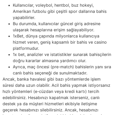
Kullanıcılar, voleybol, hentbol, buz hokeyi,
Amerikan futbolu gibi çeşitli spor dallarına bahis
yapabilirler.
Bu durumda, kullanıcılar güncel giriş adresine
ulaşarak hesaplarına erişim sağlayabiliyor.
1xBet, dünya çapında milyonlarca kullanıcıya
hizmet veren, geniş kapsamlı bir bahis ve casino
platformudur.
1x bet, analizler ve istatistikler sunarak bahisçilerin
doğru kararlar almasına yardımcı olur.
Ayrıca, maç öncesi (pre-match) bahislerin yanı sıra
canlı bahis seçeneği de sunulmaktadır.
Ancak, banka havalesi gibi bazı yöntemlerde işlem
süresi daha uzun olabilir. Acil bahis yapmak istiyorsanız
hızlı yöntemleri (e-cüzdan veya kredi kartı) tercih
edebilirsiniz. Hesabınızı kapatmak isterseniz, canlı
destek ya da müşteri hizmetleri ekibiyle iletişime
geçerek hesabınızı silebilirsiniz. Ancak, hesabınızı