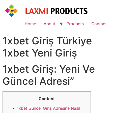
Skip
to
content
Home
About
Products
Contact
1xbet Giriş Türkiye
1xbet Yeni Giriş
1xbet Giriş: Yeni Ve
Güncel Adresi”
Content
1xbet Güncel Giriş Adresine Nasıl