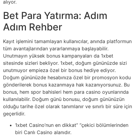
alıyor.
Bet Para Yatırma: Adım
Adım Rehber
Kayıt işlemini tamamlayan kullanıcılar, anında platformun
tüm avantajlarından yararlanmaya başlayabilir.
Unutmayın yüksek bonus kampanyaları da 1xbet
sitesinde sizleri bekliyor. 1xbet, doğum gününüzde sizi
unutmuyor empieza özel bir bonus hediye ediyor.
Doğum gününüzde hesabınıza özel bir promosyon kodu
gönderilerek bonus kazanmaya hak kazanıyorsunuz. Bu
bonus, hem spor bahisleri hem para casino oyunlarında
kullanılabilir. Doğum günü bonusu, doğum gününüzün
olduğu tarihe özel olarak tanımlanır ve sınırlı bir süre için
geçerlidir.
1xbet Casino’nun en dikkat” “çekici bölümlerinden
biri Canlı Casino alanıdır.