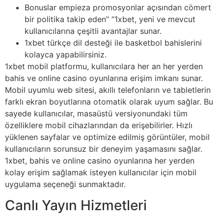
Bonuslar empieza promosyonlar açısından cömert
bir politika takip eden” “1xbet, yeni ve mevcut
kullanıcılarına çeşitli avantajlar sunar.
1xbet türkçe dil desteği ile basketbol bahislerini
kolayca yapabilirsiniz.
1xbet mobil platformu, kullanıcılara her an her yerden
bahis ve online casino oyunlarına erişim imkanı sunar.
Mobil uyumlu web sitesi, akıllı telefonların ve tabletlerin
farklı ekran boyutlarına otomatik olarak uyum sağlar. Bu
sayede kullanıcılar, masaüstü versiyonundaki tüm
özelliklere mobil cihazlarından da erişebilirler. Hızlı
yüklenen sayfalar ve optimize edilmiş görüntüler, mobil
kullanıcıların sorunsuz bir deneyim yaşamasını sağlar.
1xbet, bahis ve online casino oyunlarına her yerden
kolay erişim sağlamak isteyen kullanıcılar için mobil
uygulama seçeneği sunmaktadır.
Canlı Yayın Hizmetleri